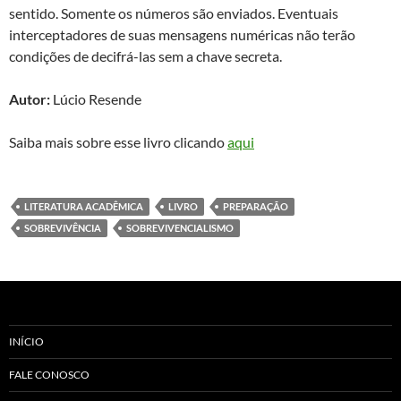
sentido. Somente os números são enviados. Eventuais
interceptadores de suas mensagens numéricas não terão
condições de decifrá-las sem a chave secreta.
Autor:
Lúcio Resende
Saiba mais sobre esse livro clicando
aqui
LITERATURA ACADÊMICA
LIVRO
PREPARAÇÃO
SOBREVIVÊNCIA
SOBREVIVENCIALISMO
INÍCIO
FALE CONOSCO