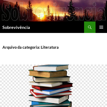
Pesquisar
Sobrevivência
PULAR
MENU
PARA
PRINCI
O
CONTEÚDO
Arquivo da categoria: Literatura