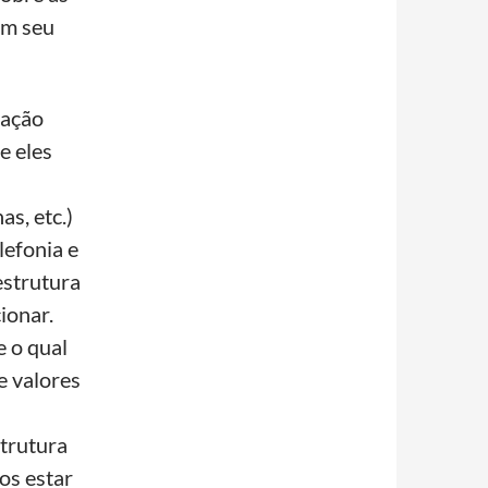
em seu
cação
e eles
s, etc.)
lefonia e
estrutura
ionar.
 o qual
e valores
strutura
os estar