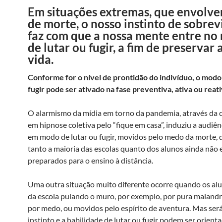
Em situações extremas, que envolve
de morte, o nosso instinto de sobrev
faz com que a nossa mente entre n
de lutar ou fugir, a fim de preservar 
vida.
Conforme for o nível de prontidão do indivíduo, o modo 
fugir pode ser ativado na fase preventiva, ativa ou reati
O alarmismo da mídia em torno da pandemia, através da
em hipnose coletiva pelo “fique em casa”, induziu a audiên
em modo de lutar ou fugir, movidos pelo medo da morte,
tanto a maioria das escolas quanto dos alunos ainda não
preparados para o ensino à distância.
Uma outra situação muito diferente ocorre quando os al
da escola pulando o muro, por exemplo, por pura maland
por medo, ou movidos pelo espírito de aventura. Mas será
instinto e a habilidade de lutar ou fugir podem ser orient