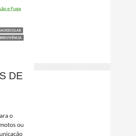
são e Fuga
SAOESCOLAR
BREVIVÊNCIA
S DE
ara o
emotos ou
municação