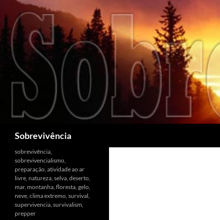
Pesquisar
Sobrevivência
sobrevivência,
sobrevivencialismo,
preparação, atividade ao ar
livre, natureza, selva, deserto,
mar, montanha, floresta, gelo,
neve, clima extremo, survival,
supervivencia, survivalism,
prepper