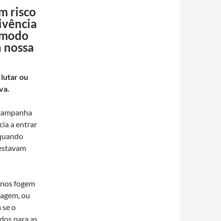
m risco
ivência
o modo
a nossa
lutar ou
va.
 campanha
cia a entrar
 quando
 estavam
unos fogem
ragem, ou
 se o
ados para as