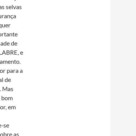
as selvas
urança
lquer
ortante
dade de
 LABRE, e
pamento.
or para a
al de
. Mas
m bom
or, em
e-se
sobre as