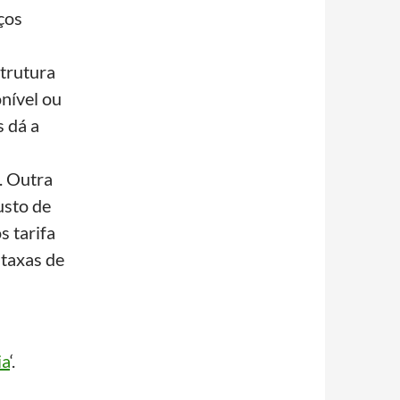
ços
strutura
nível ou
 dá a
. Outra
usto de
 tarifa
taxas de
ia
‘.