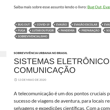
Saiba mais sobre esse assunto lendo o livro:
Bug Out, Eva
BUG OUT
COVID-19
EVASÃO
EVASÃO ESCOLAR
EVA
FUGA
LUTAR OU FUGIR
PANDEMIA
PREPARAÇÃO
SO
SOBREVIVENCIALISMO
SOBREVIVÊNCIA URBANA NO BRASIL
SISTEMAS ELETRÔNICO
COMUNICAÇÃO
13 DE MAIO DE 2020
A telecomunicação é um dos pontos cruciais p
sucesso de viagens de aventura, para locais r
selvagens e expedições científicas. Com a co