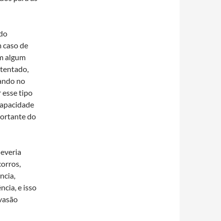
ado
 caso de
em algum
atentado,
rando no
 esse tipo
 capacidade
portante do
deveria
corros,
ncia,
ncia, e isso
evasão