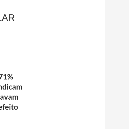
LAR
,
171%
indicam
stavam
efeito